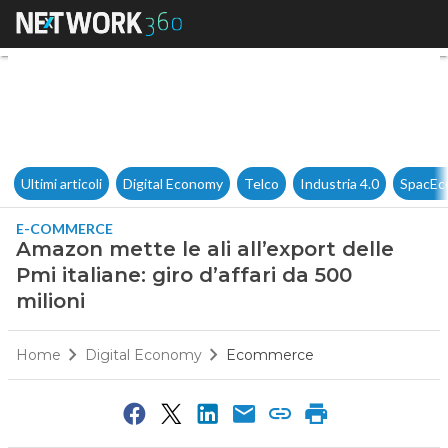
Amazon mette le ali all’export 
Ultimi articoli
Digital Economy
Telco
Industria 4.0
SpacEc
E-COMMERCE
Amazon mette le ali all’export delle
Pmi italiane: giro d’affari da 500
milioni
Home
Digital Economy
Ecommerce