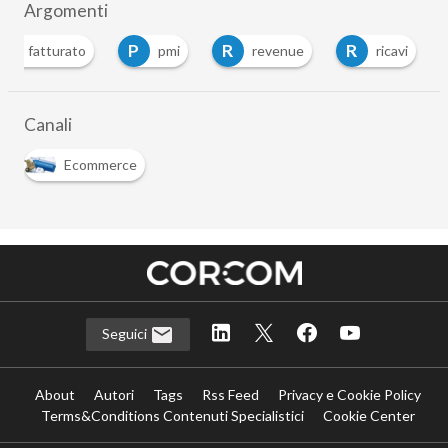
Argomenti
F
P
R
R
fatturato
pmi
revenue
ricavi
…
Canali
Ecommerce
Seguici
About
Autori
Tags
Rss Feed
Privacy e Cookie Policy
Terms&Conditions Contenuti Specialistici
Cookie Center