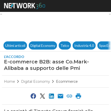
E-commerce B2B: asse Co.Mar
Ultimi articoli
Digital Economy
Telco
Industria 4.0
SpacEc
L'ACCORDO
E-commerce B2B: asse Co.Mark-
Alibaba a supporto delle Pmi
Home
Digital Economy
Ecommerce