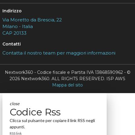
Indirizzo
Via Moretto da Brescia, 22
Milano - Italia
CAP 20133
Contatti
Contatta il nostro team per maggiori informazioni
Nextwork360 - Codice fiscale e Partita IVA 13868590962 - ©
2026 Nextwork360. ALL RIGHTS RESERVED. ISP AWS
Mappa del sito
close
Codice Rss
Clicca sul pulsante per copiare il link RSS negli
appunti.
RSS link