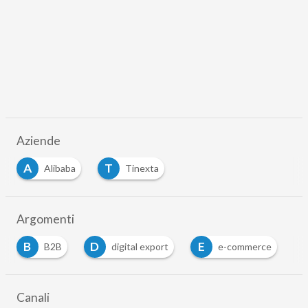
Aziende
A
T
Alibaba
Tinexta
Argomenti
B
D
E
B2B
digital export
e-commerce
Canali