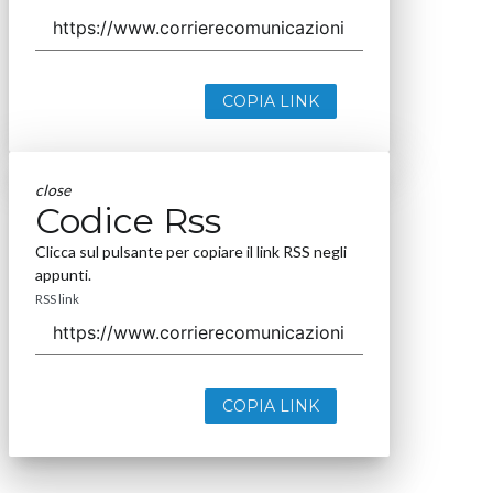
COPIA LINK
close
Codice Rss
Clicca sul pulsante per copiare il link RSS negli
appunti.
RSS link
COPIA LINK