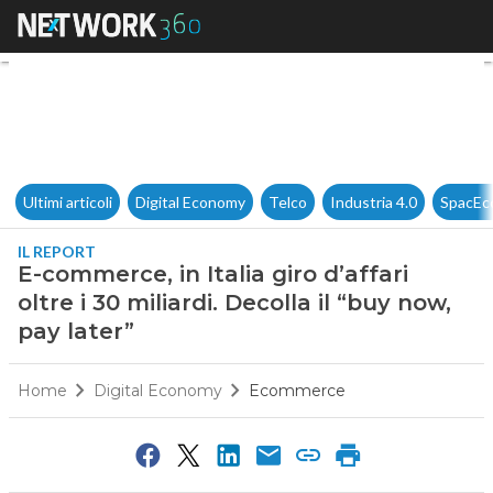
E-commerce, in Italia giro d’aff
Ultimi articoli
Digital Economy
Telco
Industria 4.0
SpacEc
IL REPORT
E-commerce, in Italia giro d’affari
oltre i 30 miliardi. Decolla il “buy now,
pay later”
Home
Digital Economy
Ecommerce