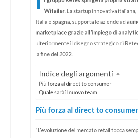
I
l gruppo Retex spinge la propria strate
Witailer.
La startup innovativa italiana
Italia e Spagna, supporta le aziende ad
aume
marketplace grazie all’impiego di analytic
ulteriormente il disegno strategico di Retex
la fine del 2022.
Indice degli argomenti
Più forza al direct to consumer
Quale sarà il nuovo team
Più forza al direct to consume
“L’evoluzione del mercato retail tocca semp