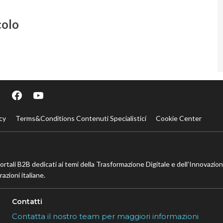
colo
cy
Terms&Conditions Contenuti Specialistici
Cookie Center
portali B2B dedicati ai temi della Trasformazione Digitale e dell’Innovazio
azioni italiane.
Contatti
Contatta il nostro team per maggiori informazioni