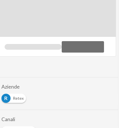
Aziende
R
Retex
Canali
Ecommerce
Articoli correlati
WHITE PAPER