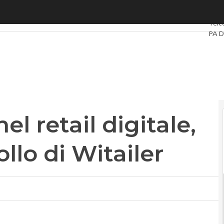
 retail digitale, acquisito il controllo di Witailer
Ultim
Telc
PA D
Intel
Vide
Le G
Priv
el retail digitale,
ollo di Witailer