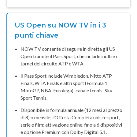
US Open su NOW TV in i 3
punti chiave
NOW TV consente di seguire in diretta gli
US
Open
tramite il
Pass Sport
, che include inoltre i
tornei del circuito
ATP
e
WTA
.
Il
Pass Sport
include
Wimbledon
, Nitto
ATP
Finals,
WTA
Finals e altri sport (Formula 1,
MotoGP, NBA, Eurolega); canale tennis:
Sky
Sport Tennis
.
Disponibile in formula annuale (12 mesi al prezzo
di 8) o mensile; l’
Offerta Completa
unisce sport,
serie e film; attivazione online, fino a 6 dispositivi
e opzione
Premium
con
Dolby Digital 5.1
.