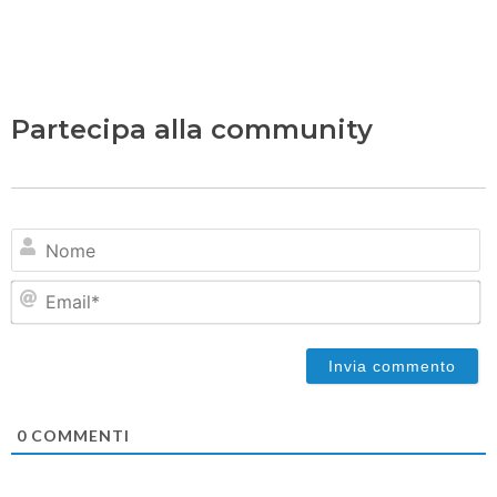
Partecipa alla community
N
Em
0
COMMENTI