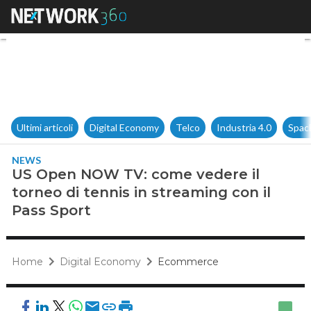
US Open NOW TV: come vedere 
Ultimi articoli
Digital Economy
Telco
Industria 4.0
Spac
NEWS
US Open NOW TV: come vedere il
torneo di tennis in streaming con il
Pass Sport
Home
Digital Economy
Ecommerce