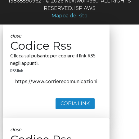
13868590962 - © 2026 Nextwork360. ALL RIGHTS
RESERVED. ISP AWS
Mappa del sito
close
Codice Rss
Clicca sul pulsante per copiare il link RSS
negli appunti.
RSS link
COPIA LINK
close