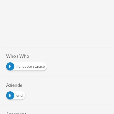
Who's Who
F
francesco starace
Aziende
E
enel