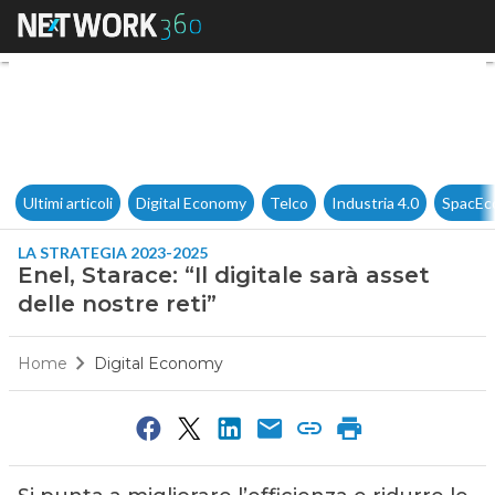
Enel, Starace: “Il digitale sarà 
Ultimi articoli
Digital Economy
Telco
Industria 4.0
SpacEc
LA STRATEGIA 2023-2025
Enel, Starace: “Il digitale sarà asset
delle nostre reti”
Home
Digital Economy