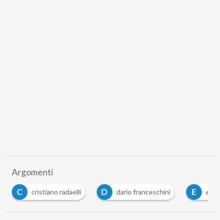
Argomenti
C
D
E
cristiano radaelli
dario franceschini
equo co