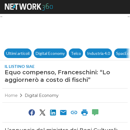
Equo compenso, Franceschini: 
Ultimi articoli
Digital Economy
Telco
Industria 4.0
SpacEc
IL LISTINO SIAE
Equo compenso, Franceschini: “Lo
aggiornerò a costo di fischi”
Home
Digital Economy