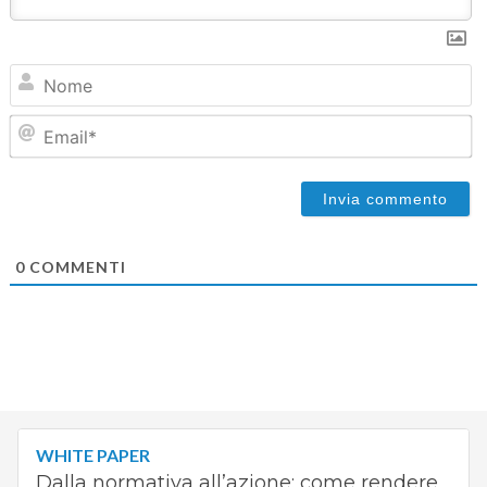
N
Em
0
COMMENTI
WHITE PAPER
Dalla normativa all’azione: come rendere