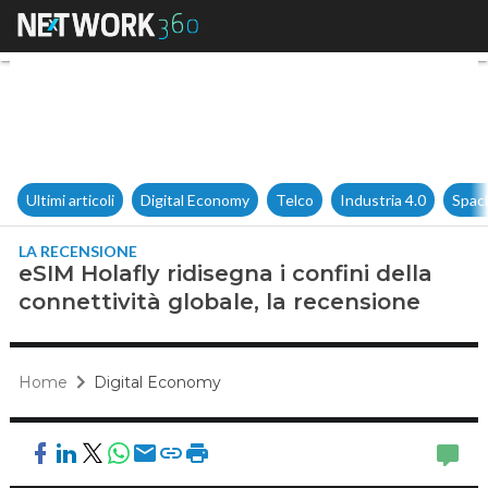
eSIM Holafly ridisegna i confin
Ultimi articoli
Digital Economy
Telco
Industria 4.0
Spac
LA RECENSIONE
eSIM Holafly ridisegna i confini della
connettività globale, la recensione
Home
Digital Economy