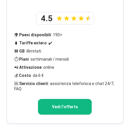
4.5
🌍
Paesi disponibili
: 190+
🧳
Tariffe estero
: ✔️
💾
GB
: illimitati
⏱️
Piani
: settimanali / mensili
📲
Attivazione
: online
💰
Costo
: da 6 €
🆘
Servizio clienti
: assistenza telefonica e chat 24/7,
FAQ
Vedi l’offerta