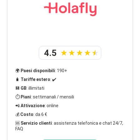
4.5
🌍
Paesi disponibili
: 190+
🧳
Tariffe estero
: ✔️
💾
GB
: illimitati
⏱️
Piani
: settimanali / mensili
📲
Attivazione
: online
💰
Costo
: da 6 €
🆘
Servizio clienti
: assistenza telefonica e chat 24/7,
FAQ