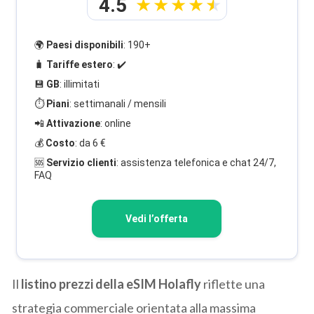
4.5
🌍
Paesi disponibili
: 190+
🧳
Tariffe estero
: ✔️
💾
GB
: illimitati
⏱️
Piani
: settimanali / mensili
📲
Attivazione
: online
💰
Costo
: da 6 €
🆘
Servizio clienti
: assistenza telefonica e chat 24/7,
FAQ
Vedi l’offerta
Il
listino prezzi della eSIM Holafly
riflette una
strategia commerciale orientata alla massima