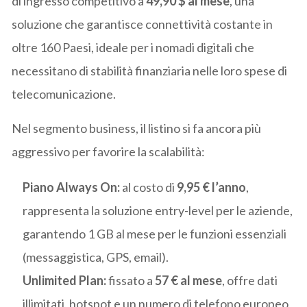
di ingresso competitivo a
49,90 $ al mese
, una
soluzione che garantisce connettività costante in
oltre 160 Paesi, ideale per i nomadi digitali che
necessitano di stabilità finanziaria nelle loro spese di
telecomunicazione.
Nel segmento business, il listino si fa ancora più
aggressivo per favorire la scalabilità:
Piano Always On:
al costo di
9,95 € l’anno
,
rappresenta la soluzione entry-level per le aziende,
garantendo 1 GB al mese per le funzioni essenziali
(messaggistica, GPS, email).
Unlimited Plan:
fissato a
57 € al mese
, offre dati
illimitati, hotspot e un numero di telefono europeo