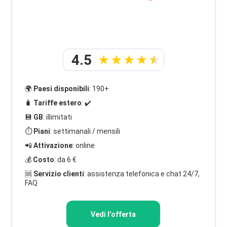
4.5
🌍
Paesi disponibili
: 190+
🧳
Tariffe estero
: ✔️
💾
GB
: illimitati
⏱️
Piani
: settimanali / mensili
📲
Attivazione
: online
💰
Costo
: da 6 €
🆘
Servizio clienti
: assistenza telefonica e chat 24/7,
FAQ
Vedi l’offerta