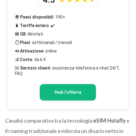
🌍
Paesi disponibili
: 190+
🧳
Tariffe estero
: ✔️
💾
GB
: illimitati
⏱️
Piani
: settimanali / mensili
📲
Attivazione
: online
💰
Costo
: da 6 €
🆘
Servizio clienti
: assistenza telefonica e chat 24/7,
FAQ
Vedi l’offerta
L’analisi comparativa tra la tecnologia
eSIM Holafly
e
il roaming tradizionale evidenzia un divario netto in