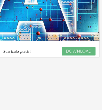
Scaricalo gratis!
DOWNLOAD