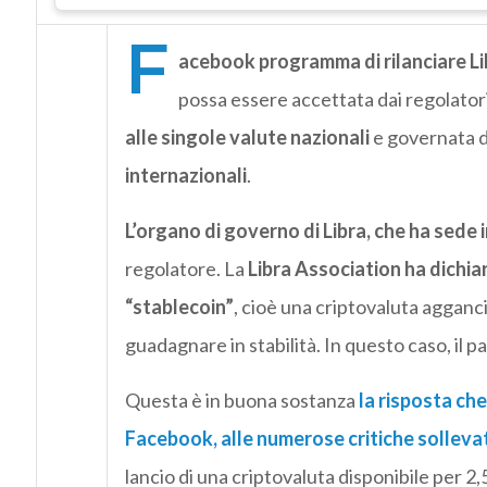
F
acebook programma di rilanciare Lib
possa essere accettata dai regolatori
alle singole valute nazionali
e governata 
internazionali
.
L’organo di governo di Libra, che ha sede 
regolatore. La
Libra Association ha dichia
“stablecoin”
, cioè una criptovaluta agganci
guadagnare in stabilità. In questo caso, il
Questa è in buona sostanza
la risposta che
Facebook, alle numerose critiche sollevat
lancio di una criptovaluta disponibile per 2,