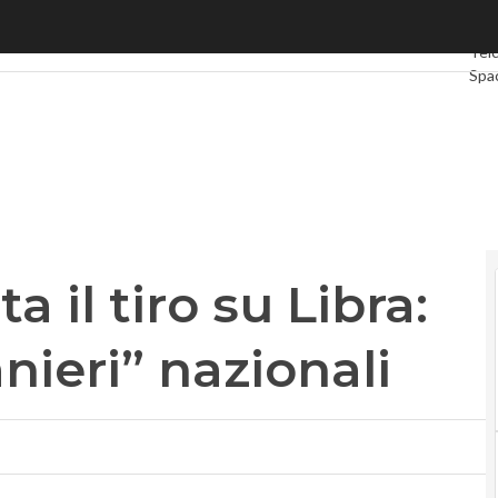
 tiro su Libra: sarà legata ai “panieri” nazionali
Ulti
Tel
Spa
Gre
Inte
Vid
Le 
Priv
 il tiro su Libra:
nieri” nazionali