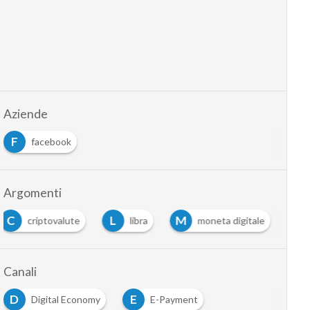
Aziende
F
facebook
Argomenti
C
L
M
criptovalute
libra
moneta digitale
Canali
D
E
Digital Economy
E-Payment