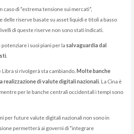
n caso di “estrema tensione sui mercati”,
elle riserve basate su asset liquidi e titoli a basso
velli di queste riserve non sono stati indicati.
potenziare i suoi piani per la
salvaguardia dal
sti
.
 Libra si rivolgerà sta cambiando.
Molte banche
a realizzazione di valute digitali nazionali
. La Cina è
e mentre per le banche centrali occidentali i tempi sono
ni per future valute digitali nazionali non sono in
rsione permetterà ai governi di “integrare