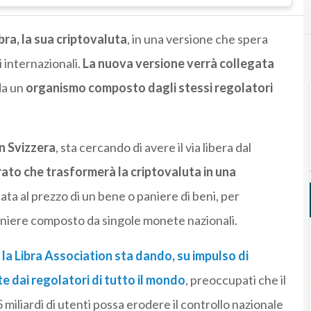
ra, la sua criptovaluta
, in una versione che spera
 internazionali.
La nuova versione verrà collegata
da un
organismo composto dagli stessi regolatori
in Svizzera
, sta cercando di avere il via libera dal
rato che trasformerà la criptovaluta in una
ata al prezzo di un bene o paniere di beni, per
 paniere composto da singole monete nazionali.
 la Libra Association sta dando, su impulso di
e dai regolatori di tutto il mondo
, preoccupati che il
5 miliardi di utenti possa erodere il controllo nazionale