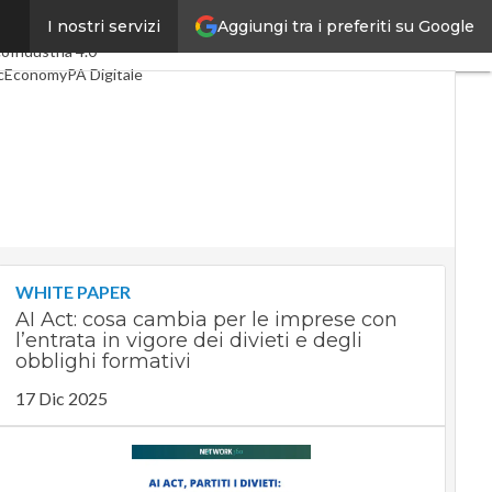
Aggiungi tra i preferiti su Google
I nostri servizi
mi articoli
Digital Economy
co
Industria 4.0
cEconomy
PA Digitale
en economy
lligenza artificiale
eointerviste
Guide di CorCom
Podcast
acy
WHITE PAPER
AI Act: cosa cambia per le imprese con
l’entrata in vigore dei divieti e degli
obblighi formativi
17 Dic 2025