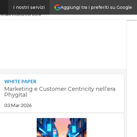
Aggiungi tra i preferiti su Google
I nostri servizi
a 4.0
SpacEconomy
ficiale
Videointerviste
WHITE PAPER
Marketing e Customer Centricity nell’era
Phygital
03 Mar 2026