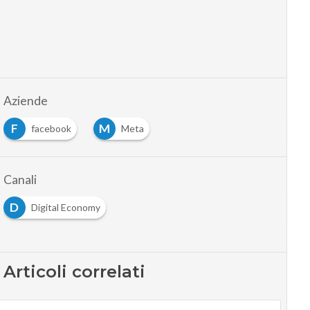
Aziende
F
M
facebook
Meta
Canali
D
Digital Economy
Articoli correlati