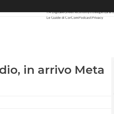
, in arrivo Meta Pay
Ultimi articoli
Digital Economy
Telco
Industri
PA Digitale
Green economy
Intelligenza arti
Le Guide di CorCom
Podcast
Privacy
io, in arrivo Meta