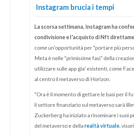
Instagram brucia i tempi
La scorsa settimana, Instagram ha confer
condivisione e l’acquisto di Nft direttam
come un’opportunità per “portare più person
Meta è nelle “primissime fasi” della creazion
utilizzare sulle app gia’ esistenti, come F
al centro il metaverso di Horizon.
“Ora è il momento di gettare le basi per il 
il settore finanziario sul metaverso sarà ill
Zuckerberg ha iniziato a rinominare i suoi p
del metaverso e della
realtà virtuale
, viso