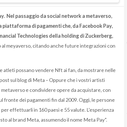
ay. Nel passaggio da social network a metaverso,
ua piattaforma di pagamenti che, da Facebook Pay,
nancial Technologies della holding di Zuckerberg,
al meyaverso, citando anche future integrazioni con
e atleti possano vendere Nft ai fan, da mostrare nelle
 post sul blog di Meta – Oppure che i vostri artisti
el metaverso e condividere opere da acquistare, con
sul fronte dei pagamenti fin dal 2009. Oggi, le persone
 per effettuarli in 160 paesi e 55 valute. L’esperienza
esto al brand Meta, assumendo il nome Meta Pay”.