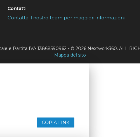
Contatti
Contatta il nostro team per maggiori informazioni
scale e Partita IVA 13868590962 - © 2026 Nextwork360. ALL 
Mappa del sito
COPIA LINK