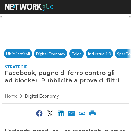
Facebook, pugno di ferro contro
Ultimi articoli
Digital Economy
Telco
Industria 4.0
SpacEc
STRATEGIE
Facebook, pugno di ferro contro gli
ad blocker. Pubblicità a prova di filtri
Home
Digital Economy