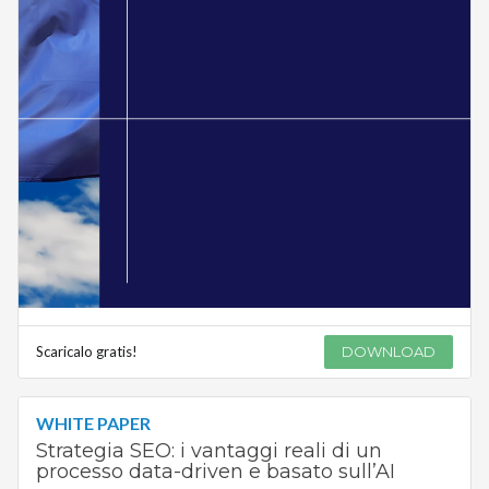
Scaricalo gratis!
DOWNLOAD
WHITE PAPER
Strategia SEO: i vantaggi reali di un
processo data-driven e basato sull’AI