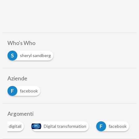
Who's Who
S
sheryl sandberg
Aziende
F
facebook
Argomenti
F
ze digitali
Digital transformation
facebook