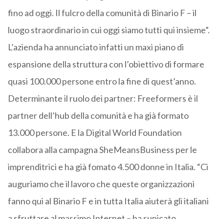
fino ad oggi. Il fulcro della comunità di Binario F – il
luogo straordinario in cui oggi siamo tutti qui insieme”.
L’azienda ha annunciato infatti un maxi piano di
espansione della struttura con l’obiettivo di formare
quasi 100.000 persone entro la fine di quest’anno.
Determinante il ruolo dei partner: Freeformers è il
partner dell’hub della comunità e ha già formato
13.000 persone. E la Digital World Foundation
collabora alla campagna SheMeansBusiness per le
imprenditrici e ha già fomato 4.500 donne in Italia. “Ci
auguriamo che il lavoro che queste organizzazioni
fanno qui al Binario F e in tutta Italia aiuterà gli italiani
a sfruttare al massimo Internet – ha supicato