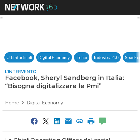
Facebook, Sheryl Sandberg in I
Ultimi articoli
Digital Economy
Telco
Industria 4.0
SpacEc
L'INTERVENTO
Facebook, Sheryl Sandberg in Italia:
“Bisogna digitalizzare le Pmi”
Home
Digital Economy