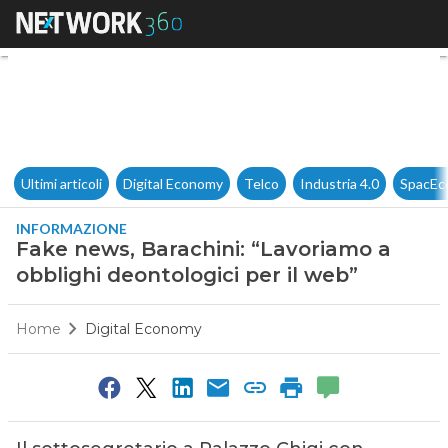
Fake news, Barachini: “Lavori
Ultimi articoli
Digital Economy
Telco
Industria 4.0
SpacEc
INFORMAZIONE
Fake news, Barachini: “Lavoriamo a
obblighi deontologici per il web”
Home
Digital Economy