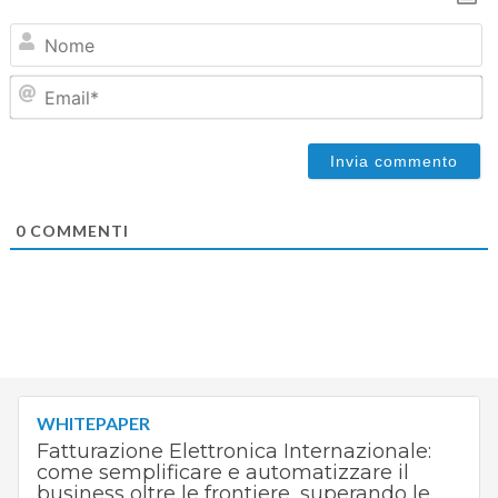
N
Em
0
COMMENTI
WHITEPAPER
Fatturazione Elettronica Internazionale:
come semplificare e automatizzare il
business oltre le frontiere, superando le