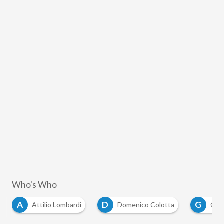
Who's Who
D
G
I
Domenico Colotta
Giuseppe De Rita
iv
…