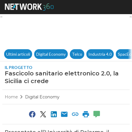
Fascicolo sanitario elettronico 
Ultimi articoli
Digital Economy
Telco
Industria 4.0
SpacEc
IL PROGETTO
Fascicolo sanitario elettronico 2.0, la
Sicilia ci crede
Home
Digital Economy