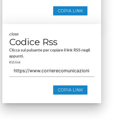
COPIA LINK
close
Codice Rss
Clicca sul pulsante per copiare il link RSS negli
appunti.
RSS link
COPIA LINK