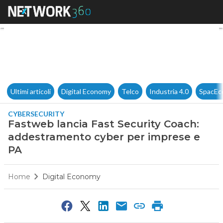
Fastweb lancia Fast Security
Ultimi articoli
Digital Economy
Telco
Industria 4.0
SpacEc
CYBERSECURITY
Fastweb lancia Fast Security Coach:
addestramento cyber per imprese e
PA
Home
Digital Economy