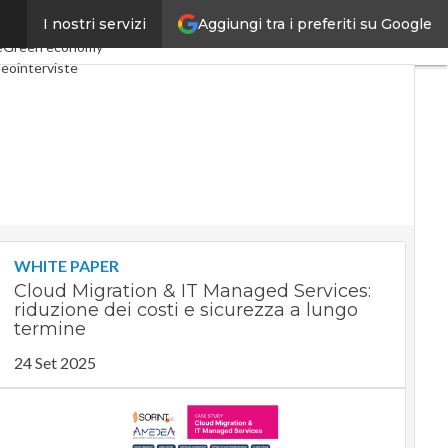
Aggiungi tra i preferiti su Google
I nostri servizi
onomy
Telco
Industria 4.0
e
Green economy
eointerviste
cast
Privacy
WHITE PAPER
Cloud Migration & IT Managed Services:
riduzione dei costi e sicurezza a lungo
termine
24 Set 2025