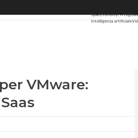
r VMware: spinta dai servizi Saas
Ultimi articoli
Digital Ec
SpacEconomy
PA Digital
Intelligenza artificiale
Vid
Le Guide di CorCom
Pod
 per VMware:
i Saas