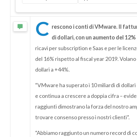
C
rescono i conti di VMware. Il fattur
di dollari, con un aumento del 12% 
ricavi per subscription e Saas e per le licenz
del 16% rispetto al fiscal year 2019. Volano a
dollari a +44%.
“VMware ha superato i 10 miliardi di dollari d
e continua a crescere a doppia cifra – evid
raggiunti dimostrano la forza del nostro am
trovare consenso presso i nostri clienti”.
“Abbiamo raggiunto un numero record di contr