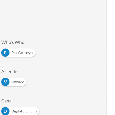
Who's Who
P
Pat Gelsinger
Aziende
V
vmware
Canali
D
Digital Economy