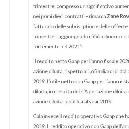
trimestre, compreso un significativo aument
nei primi dieci contratti – rimarca
Zane Rowe
fatturato delle subriscption e delle offert
trimestre, raggiungendo i 556 milioni di dol
fortemente nel 2021″.
Il reddito netto Gaap per l’anno fiscale 2020 è
azione diluita, rispetto a 1,65 miliardi di doll
2019. L’utile netto non Gaap per l’anno è stat
diluita, in crescita del 4% per azione diluita r
azione diluita, per il fiscal year 2019.
Cala invece il reddito operativo Gaap che ha
2019. Il reddito operativo non Gaap dell’anno