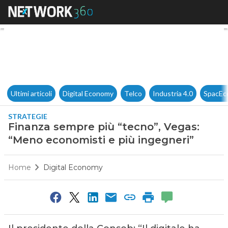
Finanza sempre più “tecno”, 
Ultimi articoli
Digital Economy
Telco
Industria 4.0
SpacEc
STRATEGIE
Finanza sempre più “tecno”, Vegas:
“Meno economisti e più ingegneri”
Home
Digital Economy