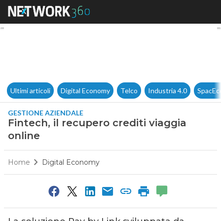
Fintech, il recupero crediti vi
Ultimi articoli
Digital Economy
Telco
Industria 4.0
SpacEc
GESTIONE AZIENDALE
Fintech, il recupero crediti viaggia
online
Home
Digital Economy