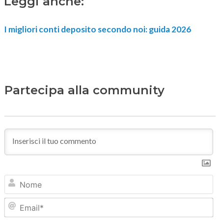
Leggi anche:
I migliori conti deposito secondo noi: guida 2026
Partecipa alla community
N
Em