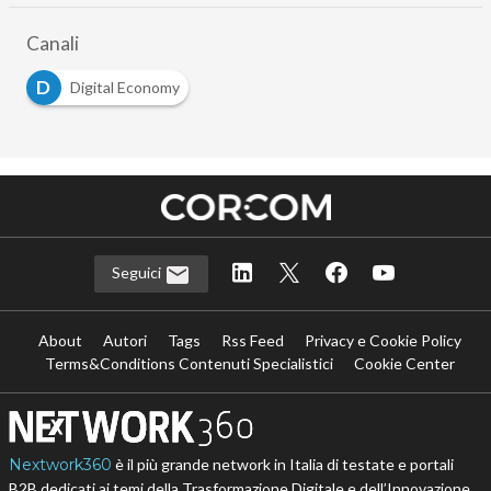
Canali
D
Digital Economy
Seguici
About
Autori
Tags
Rss Feed
Privacy e Cookie Policy
Terms&Conditions Contenuti Specialistici
Cookie Center
Nextwork360
è il più grande network in Italia di testate e portali
B2B dedicati ai temi della Trasformazione Digitale e dell’Innovazione