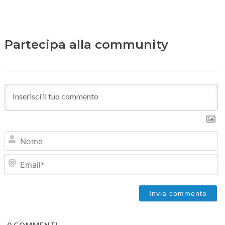
Partecipa alla community
N
Em
0
COMMENTI