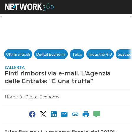
Finti rimborsi via e-mail. L’Ag
Ultimi articoli
Digital Economy
Telco
Industria 4.0
SpacEc
L'ALLERTA
Finti rimborsi via e-mail. L’Agenzia
delle Entrate: “È una truffa”
Home
Digital Economy