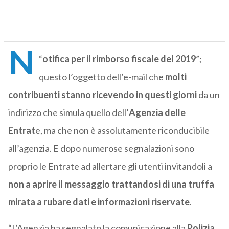
N
“
otifica per il rimborso fiscale del 2019
”;
questo l’oggetto dell’e-mail che
molti
contribuenti stanno ricevendo in questi giorni
da un
indirizzo che simula quello dell’
Agenzia delle
Entrat
e, ma che non è assolutamente riconducibile
all’agenzia. E dopo numerose segnalazioni sono
proprio le Entrate ad allertare gli utenti invitandoli a
non a aprire il messaggio trattandosi di una truffa
mirata a rubare dati e informazioni riservate
.
“L’Agenzia ha segnalato la comunicazione alla
Polizia