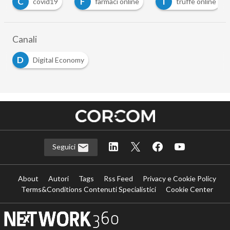
C
F
T
covid19
farmaci online
truffe online
Canali
D
Digital Economy
Seguici
About
Autori
Tags
Rss Feed
Privacy e Cookie Policy
Terms&Conditions Contenuti Specialistici
Cookie Center