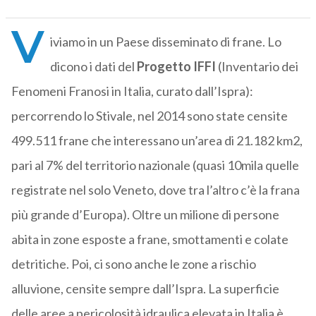
V
iviamo in un Paese disseminato di frane. Lo
dicono i dati del
Progetto IFFI
(Inventario dei
Fenomeni Franosi in Italia, curato dall’Ispra):
percorrendo lo Stivale, nel 2014 sono state censite
499.511 frane che interessano un’area di 21.182 km2,
pari al 7% del territorio nazionale (quasi 10mila quelle
registrate nel solo Veneto, dove tra l’altro c’è la frana
più grande d’Europa). Oltre un milione di persone
abita in zone esposte a frane, smottamenti e colate
detritiche. Poi, ci sono anche le zone a rischio
alluvione, censite sempre dall’Ispra. La superficie
delle aree a pericolosità idraulica elevata in Italia è