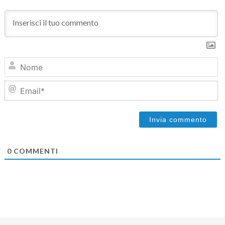
N
Em
0
COMMENTI