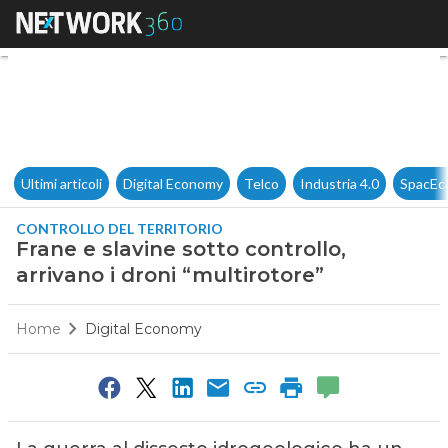
Frane e slavine sotto controllo
Ultimi articoli
Digital Economy
Telco
Industria 4.0
SpacEc
CONTROLLO DEL TERRITORIO
Frane e slavine sotto controllo,
arrivano i droni “multirotore”
Home
Digital Economy