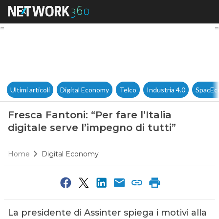
Fresca Fantoni: “Per fare l’Ital
Ultimi articoli
Digital Economy
Telco
Industria 4.0
SpacEc
Fresca Fantoni: “Per fare l’Italia
digitale serve l’impegno di tutti”
Home
Digital Economy
La presidente di Assinter spiega i motivi alla