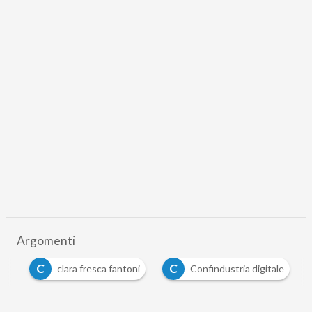
Argomenti
C
C
er
clara fresca fantoni
Confindustria digitale
…