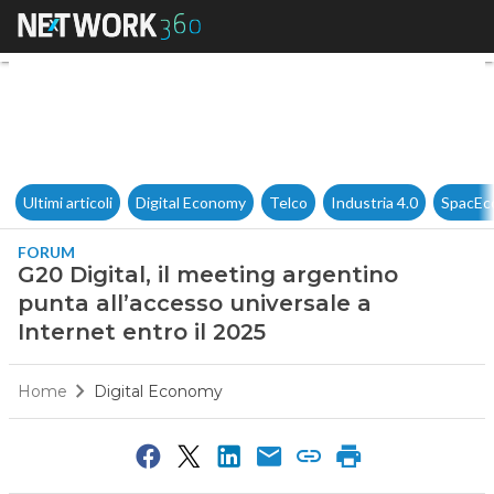
G20 Digital, il meeting argent
Ultimi articoli
Digital Economy
Telco
Industria 4.0
SpacEc
FORUM
G20 Digital, il meeting argentino
punta all’accesso universale a
Internet entro il 2025
Home
Digital Economy