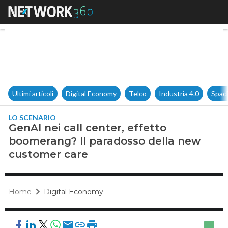
GenAI nei call center, effett
Ultimi articoli
Digital Economy
Telco
Industria 4.0
Spac
LO SCENARIO
GenAI nei call center, effetto
boomerang? Il paradosso della new
customer care
Home
Digital Economy