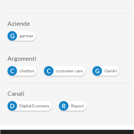
Aziende
G
gartner
Argomenti
C
C
G
I
chatbot
customer care
GenAI
Canali
D
R
Digital Economy
Report