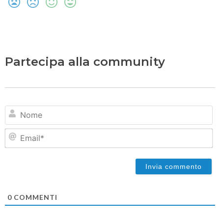
Partecipa alla community
N
Em
0
COMMENTI