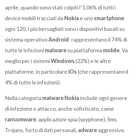
aprile, quando sono stati colpiti l’1,06% di tutti i
device mobili tracciati da
Nokia
e uno
smartphone
ogni 120. I più bersagliati sono i dispositivi basati su
sistema operativo
Android
: rappresentano il 74% di
tutte le infezioni
malware
su piattaforma
mobile
. Va
meglio per i sistemi
Windows
(22%) e le altre
piattaforme, in particolare
iOs
(che rappresentano il
4% di tutte le infezioni).
Nella categoria
malware Nokia
include ogni genere
di infezione e attacco, anche sofisticato, come
ransomware
, applicazioni-spia (spyphone), Sms
Trojans, furto di dati personali,
adware
aggressivo.