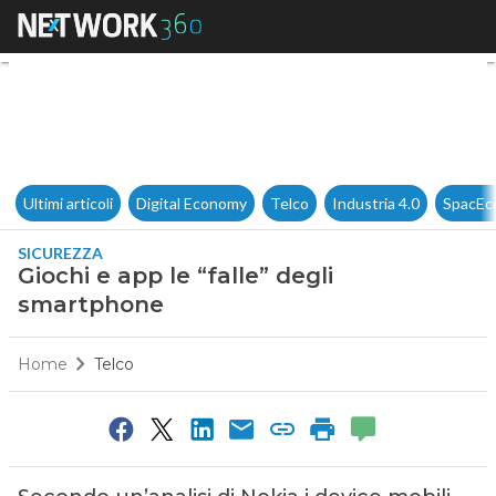
Giochi e app le “falle” degli 
Ultimi articoli
Digital Economy
Telco
Industria 4.0
SpacEc
SICUREZZA
Giochi e app le “falle” degli
smartphone
Home
Telco