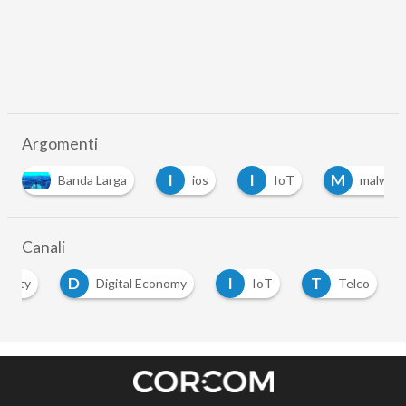
Argomenti
I
I
M
Banda Larga
ios
IoT
malwar
Canali
D
I
T
curity
Digital Economy
IoT
Telco