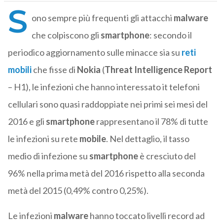
S
ono sempre più frequenti gli attacchi
malware
che colpiscono gli
smartphone
: secondo il
periodico aggiornamento sulle minacce sia su
reti
mobili
che fisse di
Nokia
(
Threat Intelligence Report
– H1), le infezioni che hanno interessato it telefoni
cellulari sono quasi raddoppiate nei primi sei mesi del
2016 e gli
smartphone
rappresentano il 78% di tutte
le infezioni su rete
mobile
. Nel dettaglio, il tasso
medio di infezione su
smartphone
è cresciuto del
96% nella prima metà del 2016 rispetto alla seconda
metà del 2015 (0,49% contro 0,25%).
Le infezioni
malware
hanno toccato livelli record ad