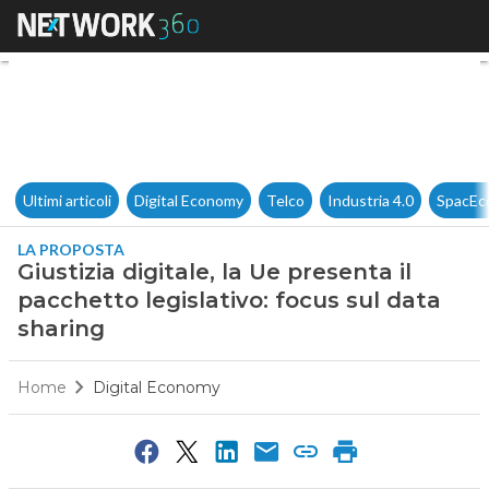
Giustizia digitale, la Ue prese
Ultimi articoli
Digital Economy
Telco
Industria 4.0
SpacEc
LA PROPOSTA
Giustizia digitale, la Ue presenta il
pacchetto legislativo: focus sul data
sharing
Home
Digital Economy