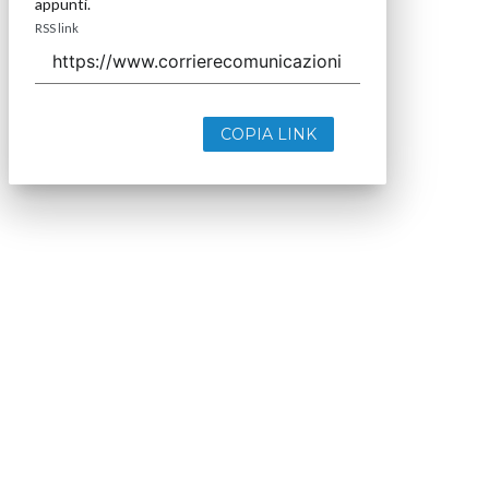
appunti.
RSS link
COPIA LINK