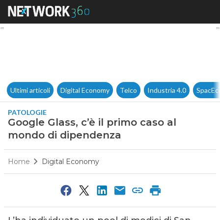
Google Glass, c’è il primo ca
Ultimi articoli
Digital Economy
Telco
Industria 4.0
SpacEc
PATOLOGIE
Google Glass, c’è il primo caso al
mondo di dipendenza
Home
Digital Economy