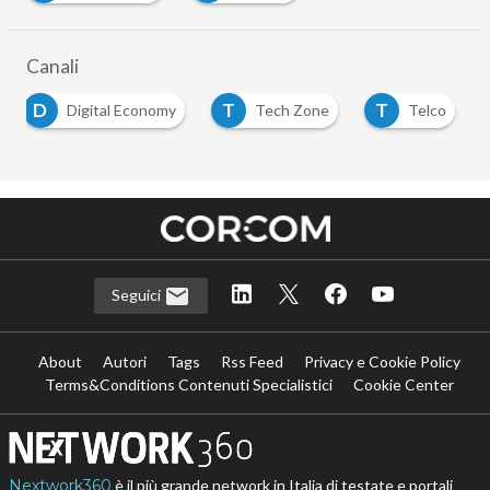
Canali
D
T
T
Digital Economy
Tech Zone
Telco
Seguici
About
Autori
Tags
Rss Feed
Privacy e Cookie Policy
Terms&Conditions Contenuti Specialistici
Cookie Center
Nextwork360
è il più grande network in Italia di testate e portali