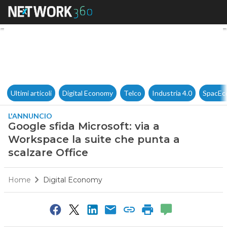
Google sfida Microsoft: via a 
Ultimi articoli
Digital Economy
Telco
Industria 4.0
SpacEc
L'ANNUNCIO
Google sfida Microsoft: via a
Workspace la suite che punta a
scalzare Office
Home
Digital Economy