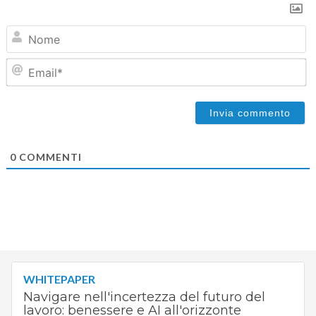
N
Em
0
COMMENTI
WHITEPAPER
Navigare nell'incertezza del futuro del
lavoro: benessere e AI all'orizzonte