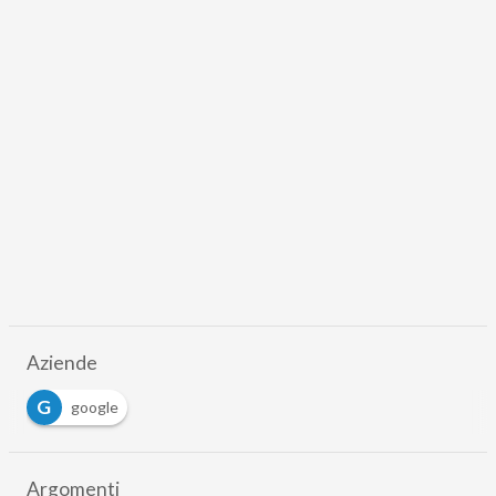
Aziende
G
google
Argomenti