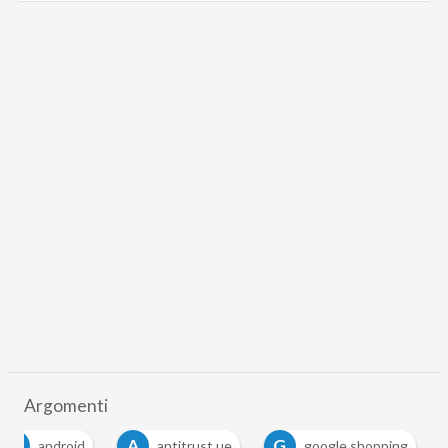
Argomenti
A
A
G
android
antitrust ue
google shopping