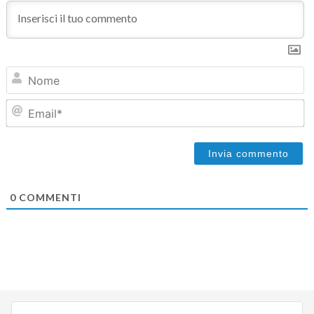
N
Em
0
COMMENTI