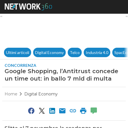
Google Shopping, l’Antitrust 
Ultimi articoli
Digital Economy
Telco
Industria 4.0
SpacEc
CONCORRENZA
Google Shopping, l’Antitrust concede
un time out: in ballo 7 mld di multa
Home
Digital Economy