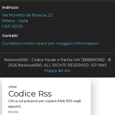
Indirizzo
Via Moretto da Brescia, 22
Milano - Italia
CAP 20133
Contatti
Contatta il nostro team per maggiori informazioni
Nextwork360 - Codice fiscale e Partita IVA 13868590962 - ©
2026 Nextwork360. ALL RIGHTS RESERVED. ISP AWS
Mappa del sito
close
Codice Rss
Clicca sul pulsante per copiare il link RSS negli
appunti.
RSS link