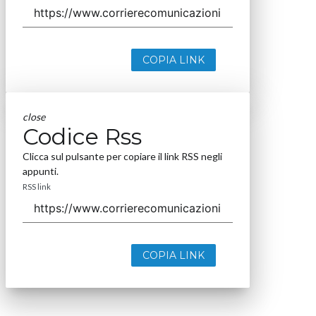
COPIA LINK
close
Codice Rss
Clicca sul pulsante per copiare il link RSS negli
appunti.
RSS link
COPIA LINK