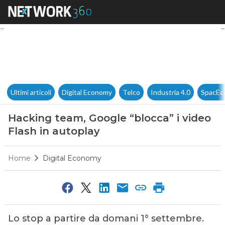
Hacking team, Google “blocca”
Ultimi articoli
Digital Economy
Telco
Industria 4.0
SpacEc
Hacking team, Google “blocca” i video
Flash in autoplay
Home
Digital Economy
Lo stop a partire da domani 1° settembre.