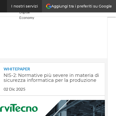
Aggiungi tra i preferiti su Google
ilaterale
I nostri servizi
Ultimi articoli
Digital
Economy
Telco
Industria 4.0
SpacEconomy
PA Digitale
Green
economy
Intelligenza
artificiale
Videointerviste
WHITEPAPER
Le Guide di
NIS-2: Normative più severe in materia di
CorCom
sicurezza informatica per la produzione
Podcast
Privacy
02 Dic 2025