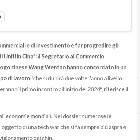
i
ommerciali e di investimento e far progredire gli
 Uniti in Cina”:
i
l Segretario al Commercio
ologo cinese Wang Wentao hanno concordato in un
ppo di lavoro
“che si riunirà due volte l’anno a livello
eranno il primo incontro all’inizio del 2024″, riferisce il
pali economie mondiali. Nel dossier numerose le
à oggetto di una tech war che si fa sempre più aspra e
vvigionamento dei chip.