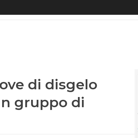
ve di disgelo Usa-Cina? Via a un gruppo di lavoro b
rove di disgelo
un gruppo di