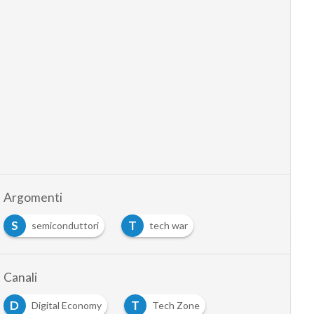
Argomenti
S
T
semiconduttori
tech war
Canali
D
T
Digital Economy
Tech Zone