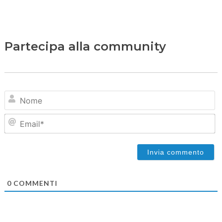
Partecipa alla community
N
Em
0
COMMENTI