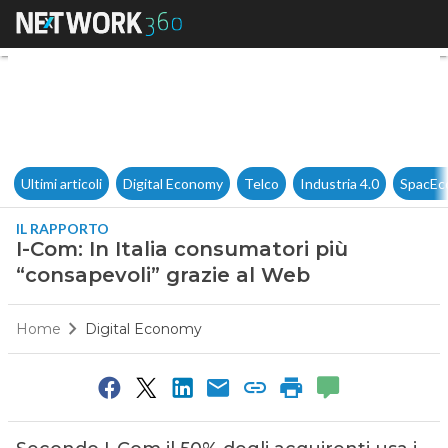
I-Com: In Italia consumatori p
Ultimi articoli
Digital Economy
Telco
Industria 4.0
SpacEc
IL RAPPORTO
I-Com: In Italia consumatori più
“consapevoli” grazie al Web
Home
Digital Economy