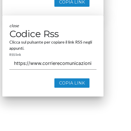
COPIA LINK
close
Codice Rss
Clicca sul pulsante per copiare il link RSS negli
appunti.
RSS link
COPIA LINK