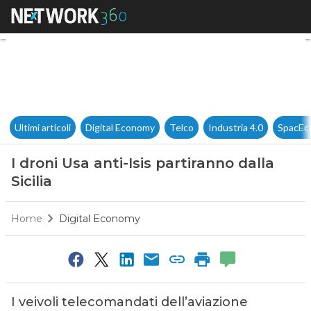
I droni Usa anti-Isis partiranno
Ultimi articoli
Digital Economy
Telco
Industria 4.0
SpacEc
I droni Usa anti-Isis partiranno dalla
Sicilia
Home
Digital Economy
I veivoli telecomandati dell’aviazione