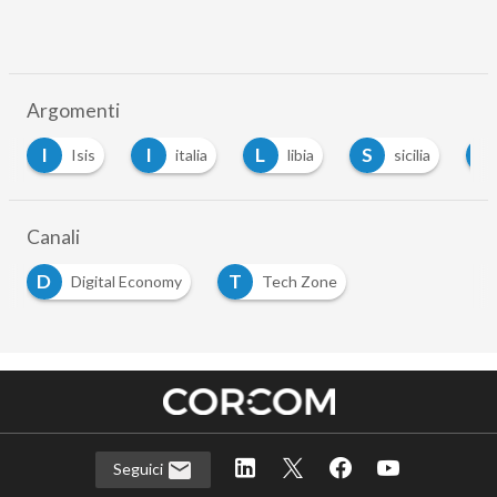
Argomenti
I
I
L
S
U
Isis
italia
libia
sicilia
Canali
D
T
Digital Economy
Tech Zone
Seguici