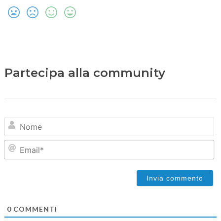
Partecipa alla community
N
Em
0
COMMENTI