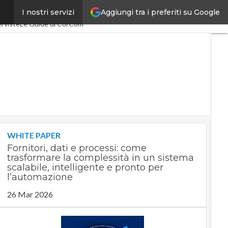
Aggiungi tra i preferiti su Google
I nostri servizi
0
SpacEconomy
PA Digitale
rviste
Le Guide di CorCom
WHITE PAPER
Fornitori, dati e processi: come
trasformare la complessità in un sistema
scalabile, intelligente e pronto per
l’automazione
26 Mar 2026