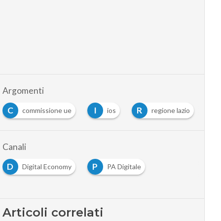
Argomenti
C
I
R
commissione ue
ios
regione lazio
Canali
D
P
Digital Economy
PA Digitale
…
Articoli correlati