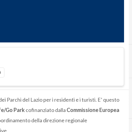
A
android
i
i Parchi del Lazio per i residenti e i turisti. E’ questo
fe/Go Park
cofinanziato dalla
Commissione Europea
coordinamento della direzione regionale
ive.