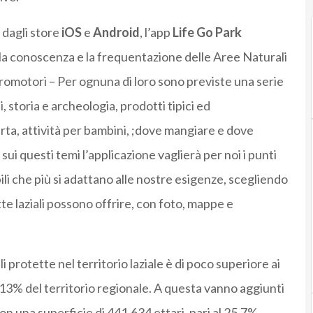
a dagli store
iOS
e
Android
, l’app
Life Go Park
i la conoscenza e la frequentazione delle Aree Naturali
romotori – Per ognuna di loro sono previste una serie
, storia e archeologia, prodotti tipici ed
erta, attività per bambini, ;dove mangiare e dove
i questi temi l’applicazione vaglierà per noi i punti
ibili che più si adattano alle nostre esigenze, scegliendo
tte laziali possono offrire, con foto, mappe e
 protette nel territorio laziale è di poco superiore ai
 13% del territorio regionale. A questa vanno aggiunti
on una superficie di 441.634 ettari, pari al 25,7%