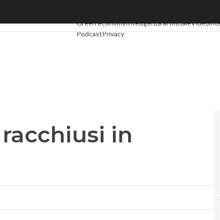
racchiusi in un’app
Ultimi articoli
Digital Economy
Telco
Industria 4.
Green economy
Intelligenza artificiale
Videointe
Podcast
Privacy
 racchiusi in