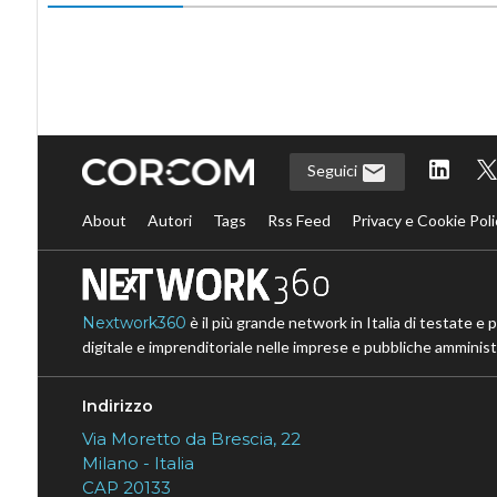
Seguici
About
Autori
Tags
Rss Feed
Privacy e Cookie Poli
Nextwork360
è il più grande network in Italia di testate e 
digitale e imprenditoriale nelle imprese e pubbliche amministr
Indirizzo
Via Moretto da Brescia, 22
Milano - Italia
CAP 20133