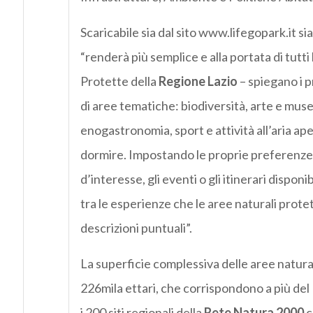
Scaricabile sia dal sito www.lifegopark.it si
“renderà più semplice e alla portata di tutt
Protette della
Regione Lazio
– spiegano i p
di aree tematiche: biodiversità, arte e musei
enogastronomia, sport e attività all’aria ap
dormire. Impostando le proprie preferenze su
d’interesse, gli eventi o gli itinerari dispon
tra le esperienze che le aree naturali prote
descrizioni puntuali”.
La superficie complessiva delle aree naturali
226mila ettari, che corrispondono a più del
i 200 siti regionali della
Rete Natura 2000
c