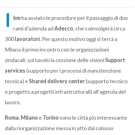
I
bm
ha avviato le procedure per il passaggio di due
rami d’azienda ad
Adecco
, che coinvolgerà circa
300
lavoratori
. Per questo motivo oggi si terrà a
Milano il primo incontro con le organizzazioni
sindacali: sul tavolo la cessione delle visioni
Support
services
(supporto per i processi di manutenzione
tecnica) e
Shared
delivery
center
(supporto tecnico
e progetto a progetti infrastrutturali) all’agenzia del
lavoro.
Roma
,
Milano
e
Torino
sono le città più interessante
dalla riorganizzazione messa in atto dal colosso