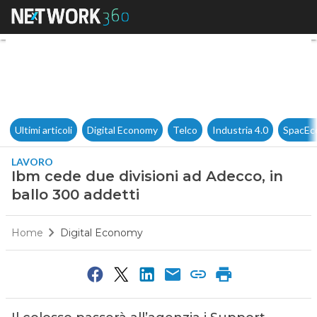
Ibm cede due divisioni ad Ade
Ultimi articoli
Digital Economy
Telco
Industria 4.0
SpacEc
LAVORO
Ibm cede due divisioni ad Adecco, in
ballo 300 addetti
Home
Digital Economy