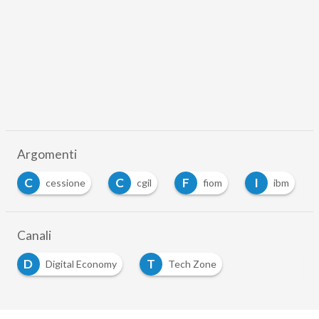
Argomenti
C
C
F
I
cessione
cgil
fiom
ibm
Canali
D
T
Digital Economy
Tech Zone