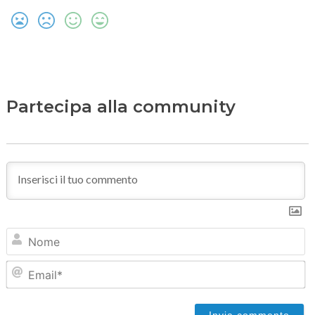
Partecipa alla community
N
Em