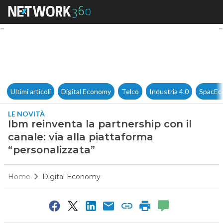
Ibm reinventa la partnership c
Ultimi articoli
Digital Economy
Telco
Industria 4.0
SpacEc
LE NOVITÀ
Ibm reinventa la partnership con il
canale: via alla piattaforma
“personalizzata”
Home
Digital Economy