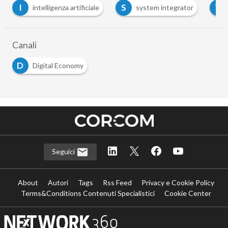
I
S
T
intelligenza artificiale
system integrator
tech 
Canali
D
Digital Economy
Seguici
About
Autori
Tags
Rss Feed
Privacy e Cookie Policy
Terms&Conditions Contenuti Specialistici
Cookie Center