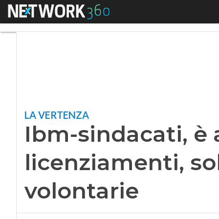
Menu
Ibm-sindacati, è ac
LA VERTENZA
Ibm-sindacati, è 
licenziamenti, so
volontarie