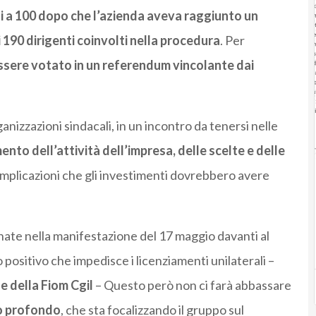
oi a 100 dopo che l’azienda aveva raggiunto un
190 dirigenti coinvolti nella procedura
. Per
ssere votato in un referendum vincolante dai
ganizzazioni sindacali, in un incontro da tenersi nelle
to dell’attività dell’impresa, delle scelte e delle
implicazioni che gli investimenti dovrebbero avere
lminate nella manifestazione del 17 maggio davanti al
 positivo che impedisce i licenziamenti unilaterali –
e della Fiom Cgil
– Questo però non ci farà abbassare
to profondo
, che sta focalizzando il gruppo sul