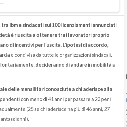
 tra Ibm e sindacati sui 100 licenziamenti annunciati
cietà è riuscita a ottenere tra i lavoratori proprio
ano di incentivi per l’uscita
. L’
ipotesi di accordo,
barda
e condivisa da tutte le organizzazioni sindacali,
volontariamente, decideranno di andare in mobilità
a
le delle mensilità riconosciute a chi aderisce alla
 dipendenti con meno di 41 anni per passare a 23 per i
adualmente (25 se chi aderisce ha più di 46 anni, 27
quantaseienni).