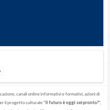
A
agid
i
ione, canali online informativi e formativi, azioni di
r il progetto culturale “
Il futuro è oggi: sei pronto?
“,