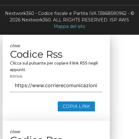
Nextwork360 - Codice fiscale e Partita IVA 13868590962 - ©
2026 Nextwork360. ALL RIGHTS RESERVED. ISP AWS
Mappa del sito
close
Codice Rss
Clicca sul pulsante per copiare il link RSS negli
appunti.
RSS link
COPIA LINK
close