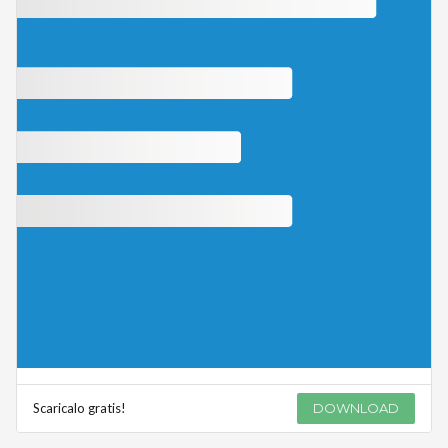
Scaricalo gratis!
DOWNLOAD