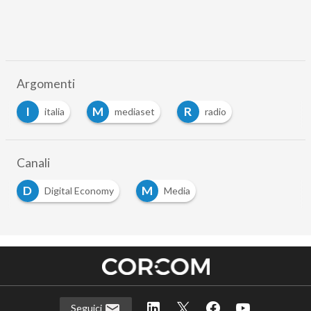
Argomenti
I
M
R
italia
mediaset
radio
Canali
D
M
Digital Economy
Media
Seguici