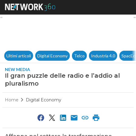
Il gran puzzle delle radio e l’
Ultimi articoli
Digital Economy
Telco
Industria 4.0
SpacEc
NEW MEDIA
Il gran puzzle delle radio e l’addio al
pluralismo
Home
Digital Economy