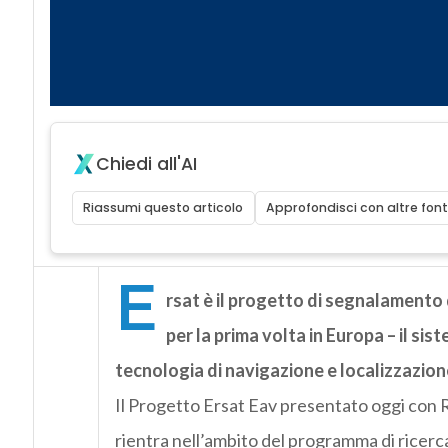
Chiedi all'AI
Riassumi questo articolo
Approfondisci con altre font
E
rsat è il progetto di segnalamento 
per la prima volta in Europa – il si
tecnologia di navigazione e localizzazione
Il Progetto Ersat Eav presentato oggi con Re
rientra nell’ambito del programma di ricer