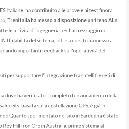
S Italiane, ha contribuito alle prove e ai test finora
tto,
Trenitalia ha messo a disposizione un treno ALn
tte le attività di ingegneria per l’attrezzaggio di
dell’affidabilità del sistema; oltre a questo ha messo a
ta dando importanti feedback sull’operatività del
iti per supportare l’integrazione fra satelliti e reti di
degna dove ha verificato il completo funzionamento della
aldo Sts, basata sulla costellazione GPS, è già in
mondo Quanto sperimentato nel sito in Sardegna è stato
 Roy Hill Iron Ore in Australia, primo sistema al