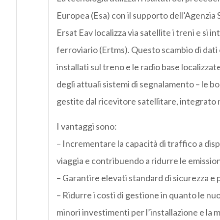
Europea (Esa) con il supporto dell’Agenzia Sp
Ersat Eav localizza via satellite i treni e si 
ferroviario (Ertms). Questo scambio di dati e
installati sul treno e le radio base localizzat
degli attuali sistemi di segnalamento – le boe
gestite dal ricevitore satellitare, integrat
I vantaggi sono:
– Incrementare la capacità di traffico a disp
viaggia e contribuendo a ridurre le emission
– Garantire elevati standard di sicurezza e p
– Ridurre i costi di gestione in quanto le
minori investimenti per l’installazione e la