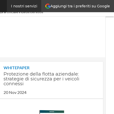
Aggiungi tra i preferiti su Google
I nostri servizi
dustria 4.0
SpacEconomy
a artificiale
Videointerviste
WHITEPAPER
Protezione della flotta aziendale:
strategie di sicurezza per i veicoli
connessi
20 Nov 2024