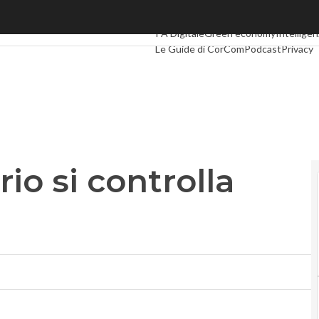
io si controlla dallo Spazio
Ultimi articoli
Digital Economy
Telco
In
PA Digitale
Green economy
Intelligenz
Le Guide di CorCom
Podcast
Privacy
ario si controlla