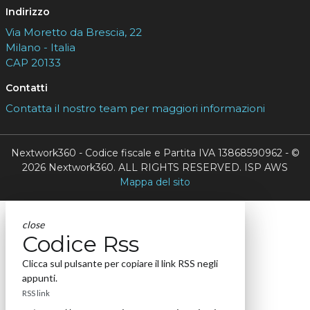
Indirizzo
Via Moretto da Brescia, 22
Milano - Italia
CAP 20133
Contatti
Contatta il nostro team per maggiori informazioni
Nextwork360 - Codice fiscale e Partita IVA 13868590962 - ©
2026 Nextwork360. ALL RIGHTS RESERVED. ISP AWS
Mappa del sito
close
Codice Rss
Clicca sul pulsante per copiare il link RSS negli
appunti.
RSS link