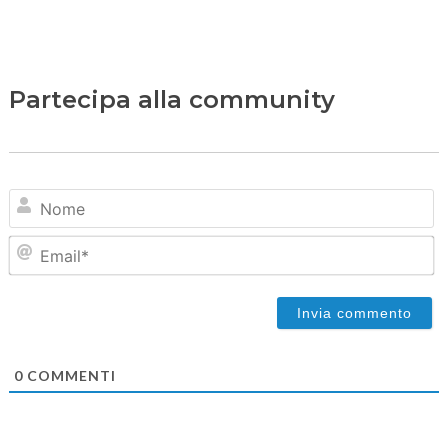
Partecipa alla community
N
Em
0
COMMENTI