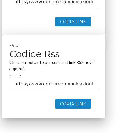
COPIA LINK
close
Codice Rss
Clicca sul pulsante per copiare il link RSS negli
appunti.
RSS link
COPIA LINK