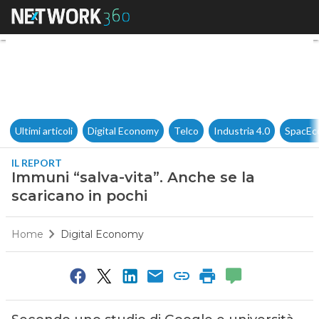
Immuni “salva-vita”. Anche se
Ultimi articoli
Digital Economy
Telco
Industria 4.0
SpacEc
IL REPORT
Immuni “salva-vita”. Anche se la
scaricano in pochi
Home
Digital Economy