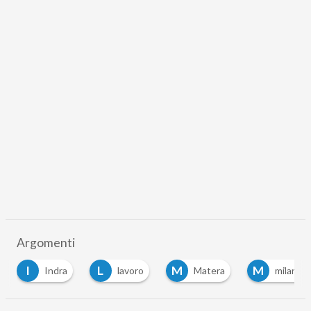
Argomenti
L
M
M
N
lavoro
Matera
milano
napoli