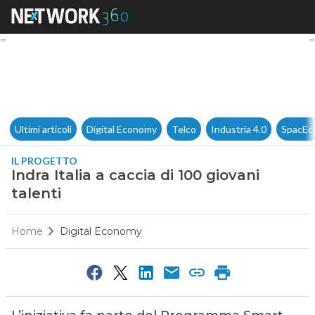
Indra Italia a caccia di 100 gio
Ultimi articoli
Digital Economy
Telco
Industria 4.0
SpacEc
IL PROGETTO
Indra Italia a caccia di 100 giovani
talenti
Home
Digital Economy