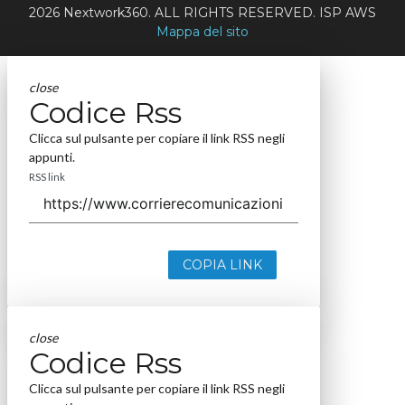
Contatti
Contatta il nostro team per maggiori informazioni
Nextwork360 - Codice fiscale e Partita IVA 13868590962 - ©
2026 Nextwork360. ALL RIGHTS RESERVED. ISP AWS
Mappa del sito
close
Codice Rss
Clicca sul pulsante per copiare il link RSS negli
appunti.
RSS link
COPIA LINK