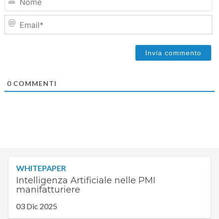
{}
[+]
N
Em
0
COMMENTI