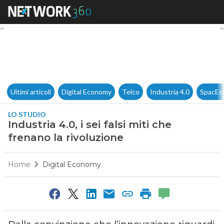
Industria 4.0, i sei falsi miti 
Ultimi articoli
Digital Economy
Telco
Industria 4.0
SpacEc
LO STUDIO
Industria 4.0, i sei falsi miti che
frenano la rivoluzione
Home
Digital Economy
0