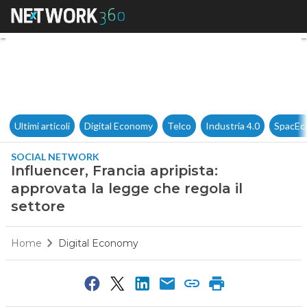
Influencer, Francia apripista: 
Ultimi articoli
Digital Economy
Telco
Industria 4.0
SpacEc
SOCIAL NETWORK
Influencer, Francia apripista:
approvata la legge che regola il
settore
Home
Digital Economy