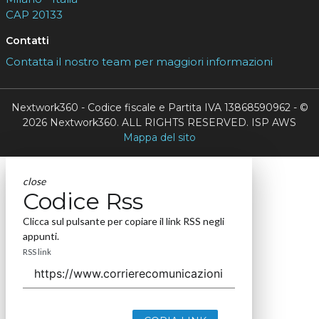
CAP 20133
Contatti
Contatta il nostro team per maggiori informazioni
Nextwork360 - Codice fiscale e Partita IVA 13868590962 - ©
2026 Nextwork360. ALL RIGHTS RESERVED. ISP AWS
Mappa del sito
close
Codice Rss
Clicca sul pulsante per copiare il link RSS negli
appunti.
RSS link