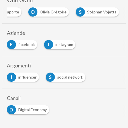
Who's Who
O
S
 Delaporte
Olivia Grégoire
Stéphan Vojetta
Aziende
F
I
facebook
instagram
Argomenti
I
S
influencer
social network
Canali
D
Digital Economy