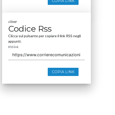
COPIA LINK
close
Codice Rss
Clicca sul pulsante per copiare il link RSS negli
appunti.
RSS link
COPIA LINK