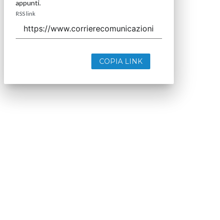
appunti.
RSS link
COPIA LINK