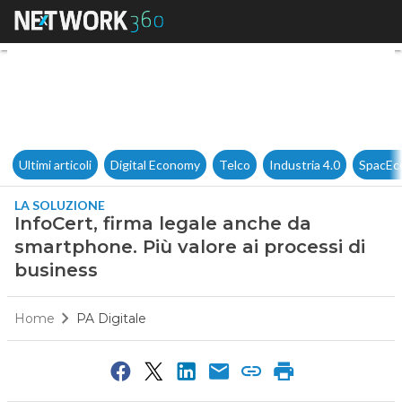
InfoCert, firma legale anche 
Ultimi articoli
Digital Economy
Telco
Industria 4.0
SpacEc
LA SOLUZIONE
InfoCert, firma legale anche da
smartphone. Più valore ai processi di
business
Home
PA Digitale