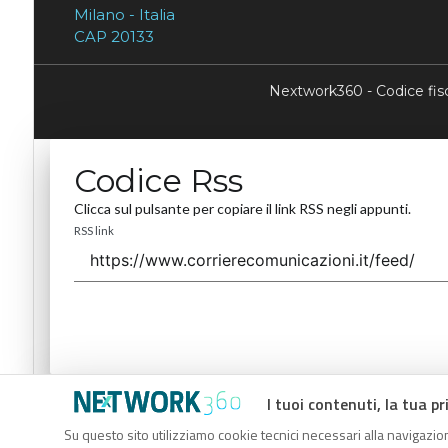
Milano - Italia
CAP 20133
Nextwork360 - Codice fi
Codice Rss
Clicca sul pulsante per copiare il link RSS negli appunti.
RSS link
I tuoi contenuti, la tua pr
Codice Rss
Su questo sito utilizziamo cookie tecnici necessari alla navigazion
Clicca sul pulsante per copiare il link RSS negli appunti.