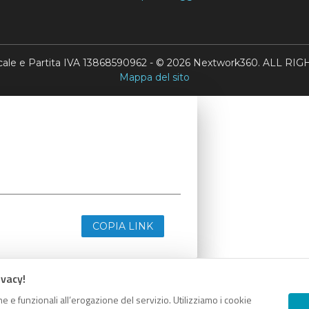
scale e Partita IVA 13868590962 - © 2026 Nextwork360. ALL 
Mappa del sito
COPIA LINK
ivacy!
e e funzionali all’erogazione del servizio. Utilizziamo i cookie