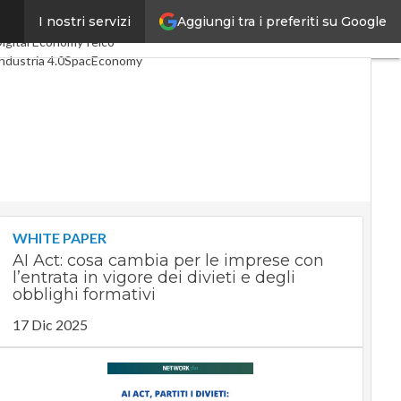
Aggiungi tra i preferiti su Google
I nostri servizi
ltimi articoli
igital Economy
Telco
ndustria 4.0
SpacEconomy
A Digitale
Green economy
ntelligenza artificiale
ideointerviste
e Guide di CorCom
Podcast
rivacy
WHITE PAPER
AI Act: cosa cambia per le imprese con
l’entrata in vigore dei divieti e degli
obblighi formativi
17 Dic 2025