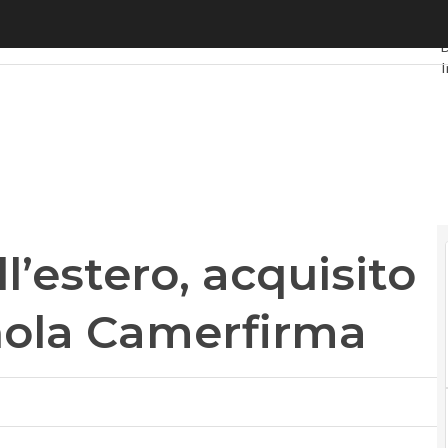
’estero, acquisito il 51% della spagnola Camerfirma
U
D
I
P
I
V
L
P
l’estero, acquisito
gnola Camerfirma