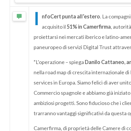
I
nfoCert punta all’estero
. La compagni
acquisito il
51% in Camerfirma
, autorit
proiettarsi nei mercati iberico e latino-amer
paneuropeo di servizi Digital Trust attrave
“L’operazione – spiega
Danilo Cattaneo, a
nella road map di crescita internazionale di I
services in Europa. Siamo felici di aver uni
Commercio spagnole e abbiamo già iniziato a
ambiziosi progetti. Sono fiducioso che i clie
trarranno vantaggi significativi da questa 
Camerfirma, di proprietà delle Camere di c