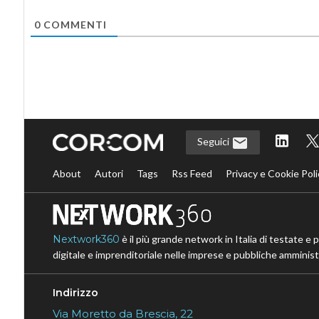
0
COMMENTI
Seguici
About
Autori
Tags
Rss Feed
Privacy e Cookie Poli
Nextwork360
è il più grande network in Italia di testate e 
digitale e imprenditoriale nelle imprese e pubbliche amministr
Indirizzo
Via Moretto da Brescia, 22