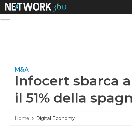
Menu
Infocert sbarca all
M&A
Infocert sbarca al
il 51% della spa
Home
Digital Economy