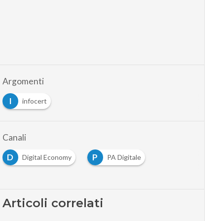
Argomenti
I
infocert
Canali
D
P
Digital Economy
PA Digitale
Articoli correlati