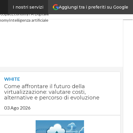
Aggiungi tra i preferiti su Google
I nostri servizi
oli
Digital Economy
Telco
.0
SpacEconomy
PA Digitale
nomy
Intelligenza artificiale
viste
Le Guide di CorCom
ivacy
WHITE
Come affrontare il futuro della
virtualizzazione: valutare costi,
alternative e percorso di evoluzione
03 Ago 2026