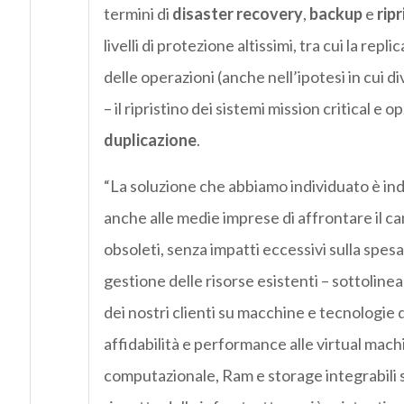
termini di
disaster recovery
,
backup
e
ripr
livelli di protezione altissimi, tra cui la rep
delle operazioni (anche nell’ipotesi in cui d
– il ripristino dei sistemi mission critical e 
duplicazione
.
“La soluzione che abbiamo individuato è ind
anche alle medie imprese di affrontare il c
obsoleti, senza impatti eccessivi sulla spe
gestione delle risorse esistenti – sottoline
dei nostri clienti su macchine e tecnologie 
affidabilità e performance alle virtual mac
computazionale, Ram e storage integrabili s