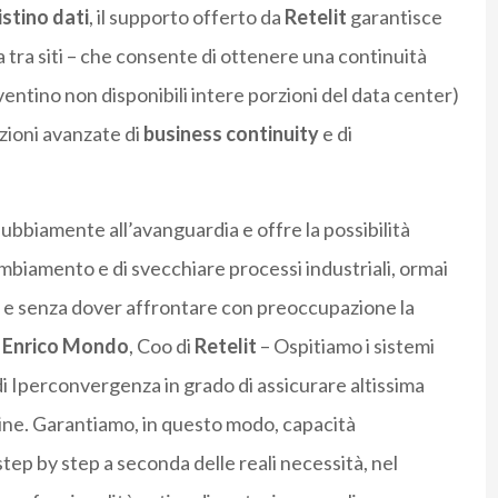
istino dati
, il supporto offerto da
Retelit
garantisce
lica tra siti – che consente di ottenere una continuità
iventino non disponibili intere porzioni del data center)
opzioni avanzate di
business continuity
e di
ubbiamente all’avanguardia e offre la possibilità
ambiamento e di svecchiare processi industriali, ormai
sa e senza dover affrontare con preoccupazione la
a
Enrico Mondo
, Coo di
Retelit
– Ospitiamo i sistemi
di Iperconvergenza in grado di assicurare altissima
hine. Garantiamo, in questo modo, capacità
tep by step a seconda delle reali necessità, nel