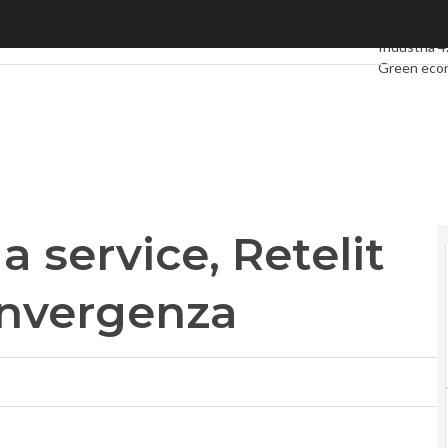
 service, Retelit punta sull’iperconvergenza
Ultimi artic
Industria 4
Green eco
Videointer
Podcast
Pr
a service, Retelit
onvergenza