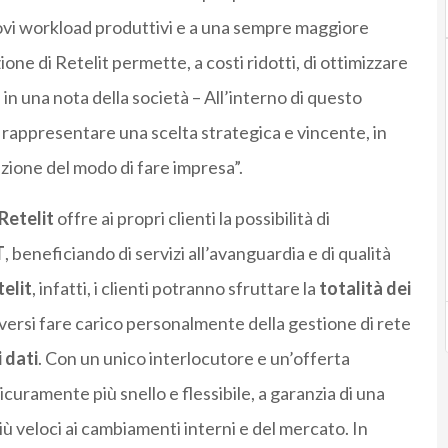
uovi workload produttivi e a una sempre maggiore
ne di Retelit permette, a costi ridotti, di ottimizzare
 in una nota della società – All’interno di questo
rappresentare una scelta strategica e vincente, in
azione del modo di fare impresa”.
Retelit
offre ai propri clienti la possibilità di
T
, beneficiando di servizi all’avanguardia e di qualità
telit
, infatti, i clienti potranno sfruttare la
totalità dei
versi fare carico personalmente della gestione di rete
 dati
. Con un unico interlocutore e un’offerta
sicuramente più snello e flessibile, a garanzia di una
iù veloci ai cambiamenti interni e del mercato. In