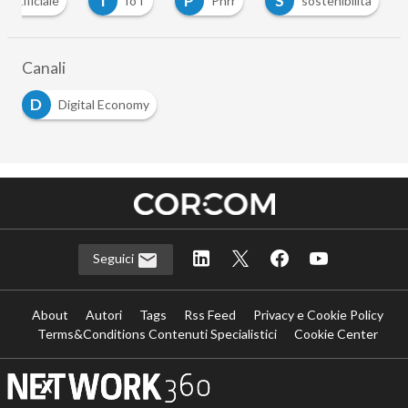
D
Digital Economy
Seguici
About
Autori
Tags
Rss Feed
Privacy e Cookie Policy
Terms&Conditions Contenuti Specialistici
Cookie Center
Nextwork360
è il più grande network in Italia di testate e portali
B2B dedicati ai temi della Trasformazione Digitale e dell’Innovazione
Imprenditoriale. Ha la missione di diffondere la cultura digitale e
imprenditoriale nelle imprese e pubbliche amministrazioni italiane.