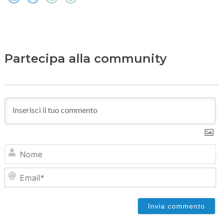
Partecipa alla community
N
Em