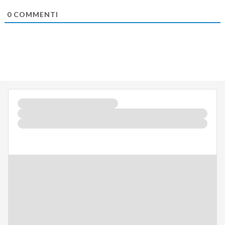
0
COMMENTI
WHITE PAPER
Transizione energetica e coesione:
l’impatto del FESR sul sistema
infrastrutturale italiano
02 Lug 2025