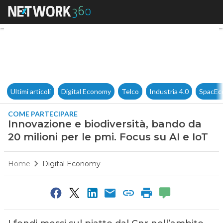
Innovazione e biodiversità, ba
Ultimi articoli
Digital Economy
Telco
Industria 4.0
SpacEc
COME PARTECIPARE
Innovazione e biodiversità, bando da
20 milioni per le pmi. Focus su AI e IoT
Home
Digital Economy
0