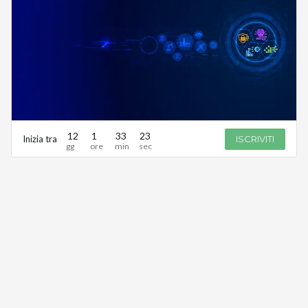
12
1
33
23
Inizia tra
ISCRIVITI