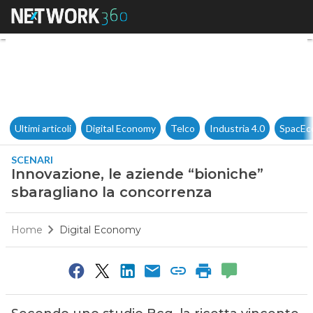
Innovazione, le aziende “bion
Ultimi articoli
Digital Economy
Telco
Industria 4.0
SpacEc
SCENARI
Innovazione, le aziende “bioniche”
sbaragliano la concorrenza
Home
Digital Economy