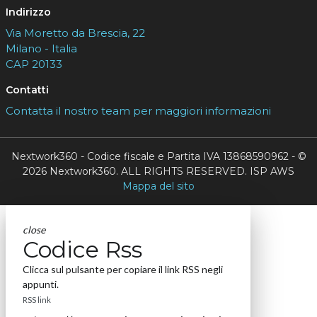
Indirizzo
Via Moretto da Brescia, 22
Milano - Italia
CAP 20133
Contatti
Contatta il nostro team per maggiori informazioni
Nextwork360 - Codice fiscale e Partita IVA 13868590962 - ©
2026 Nextwork360. ALL RIGHTS RESERVED. ISP AWS
Mappa del sito
close
Codice Rss
Clicca sul pulsante per copiare il link RSS negli
appunti.
RSS link