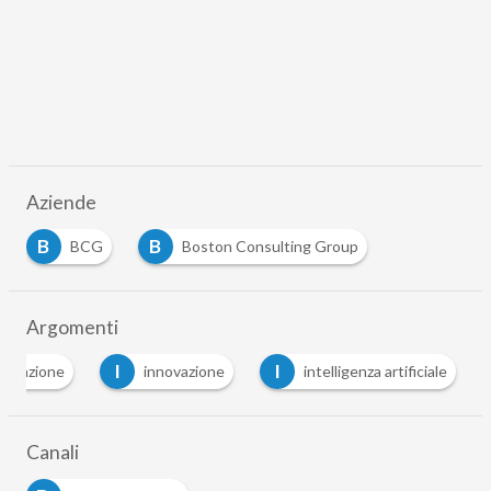
Aziende
B
B
BCG
Boston Consulting Group
Argomenti
I
I
alizzazione
innovazione
intelligenza artificiale
Canali