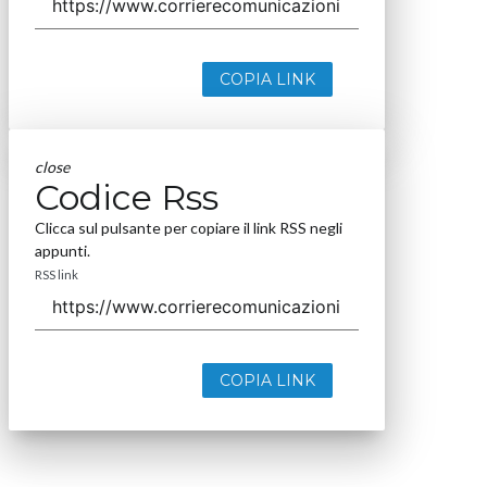
COPIA LINK
close
Codice Rss
Clicca sul pulsante per copiare il link RSS negli
appunti.
RSS link
COPIA LINK