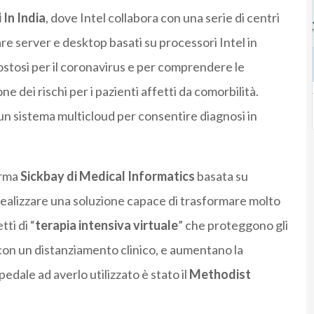
 In India
, dove Intel collabora con una serie di centri
re server e desktop basati su processori Intel in
ostosi per il coronavirus e per comprendere le
e dei rischi per i pazienti affetti da comorbilità.
i un sistema multicloud per consentire diagnosi in
orma
Sickbay di Medical Informatics
basata su
 realizzare una soluzione capace di trasformare molto
ti di “
terapia intensiva virtuale
” che proteggono gli
s con un distanziamento clinico, e aumentano la
pedale ad averlo utilizzato è stato il
Methodist