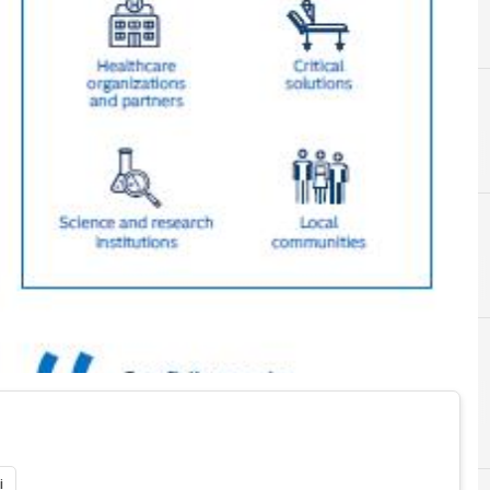
C
coronavirus
C
Cloud
i