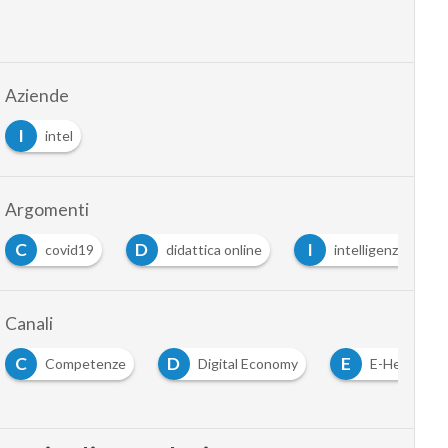
Aziende
I
intel
Argomenti
C
D
I
covid19
didattica online
intelligenza artific
Canali
C
D
E
Competenze
Digital Economy
E-Health