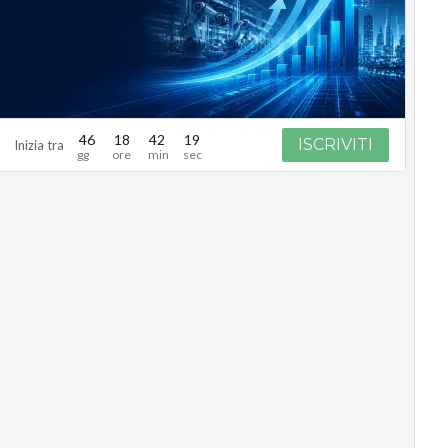
46
18
42
18
ISCRIVITI
Inizia tra