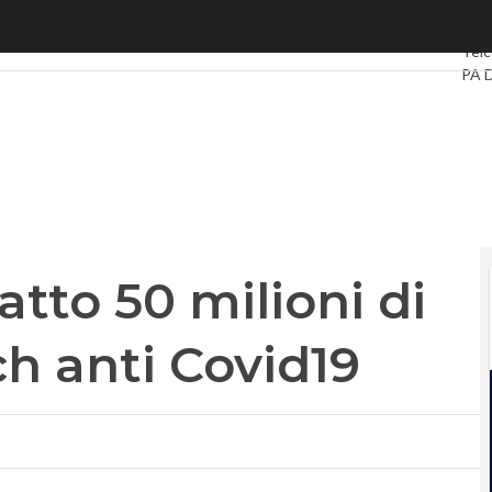
to 50 milioni di dollari per l’hi-tech anti Covid19
Ultim
Telc
PA D
Intel
Vide
Le G
Priv
atto 50 milioni di
ech anti Covid19