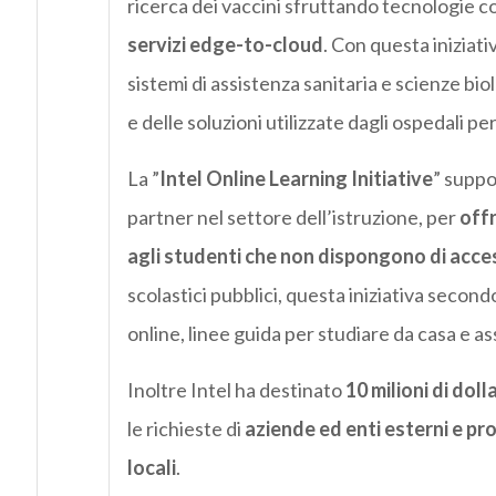
ricerca dei vaccini sfruttando tecnologie co
servizi edge-to-cloud
. Con questa iniziati
sistemi di assistenza sanitaria e scienze bi
e delle soluzioni utilizzate dagli ospedali pe
La ”
Intel Online Learning Initiative
” suppo
partner nel settore dell’istruzione, per
offr
agli studenti che non dispongono di acce
scolastici pubblici, questa iniziativa secondo
online, linee guida per studiare da casa e ass
Inoltre Intel ha destinato
10 milioni di dol
le richieste di
aziende ed enti esterni e pr
locali
.