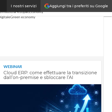
Aggiungi tra i preferiti su Google
I nostri servizi
i articoli
Digital Economy
o
Industria 4.0
SpacEconomy
igitale
Green economy
ligenza artificiale
ointerviste
uide di CorCom
Podcast
acy
WEBINAR
Cloud ERP: come effettuare la transizione
dall’on-premise e sbloccare l’AI