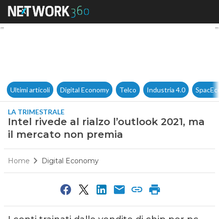
Intel rivede al rialzo l’outlo
Ultimi articoli
Digital Economy
Telco
Industria 4.0
SpacEc
LA TRIMESTRALE
Intel rivede al rialzo l’outlook 2021, ma
il mercato non premia
Home
Digital Economy